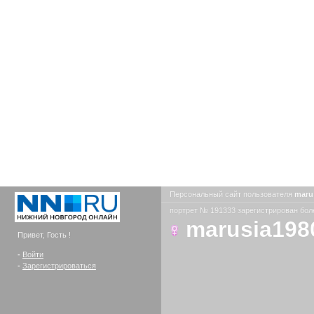
Персональный сайт пользователя
maru
портрет № 191333 зарегистрирован боле
marusia198
Привет, Гость !
-
Войти
-
Зарегистрироваться