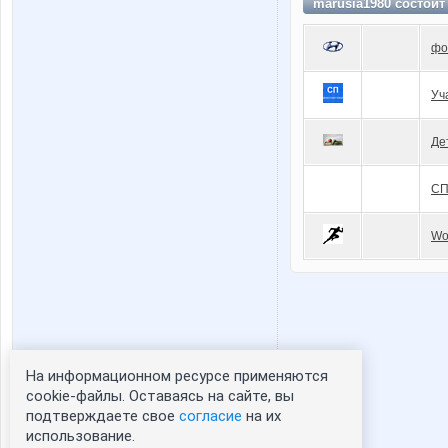
marusia1980 состоит
фо
Уч
Де
СП
Wo
На информационном ресурсе применяются
Статистика портрета:
cookie-файлы. Оставаясь на сайте, вы
подтверждаете свое
согласие
на их
сейчас просматривают портрет - 0
использование.
зарегистрированные пользователи