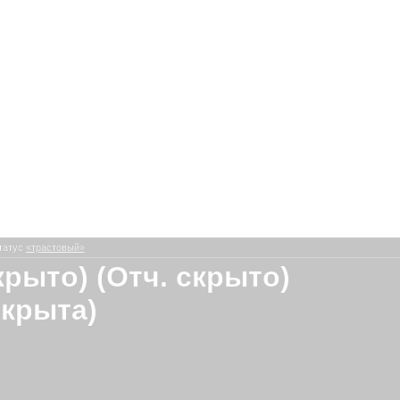
татус
«трастовый»
крыто) (Отч. скрыто)
скрыта)