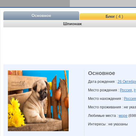
Основное
Блог
( 4 )
Шпионаж
Основное
Дата рождения :
26 Октяб
Место рождения :
Россия
,
Н
Место нахождения :
Россия
Место проживания : не ука
Любимые места :
море
(698
Интересы : не указаны