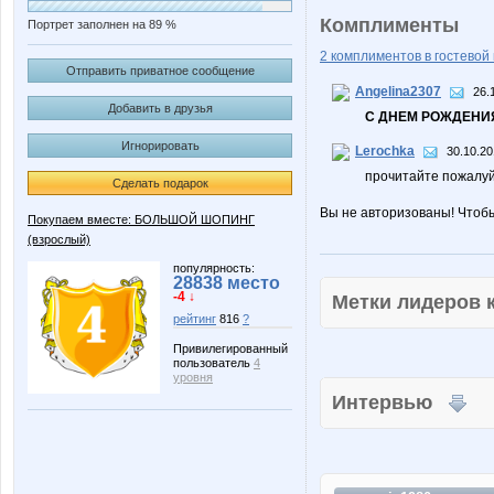
Комплименты
Портрет заполнен на 89 %
2 комплиментов в гостевой 
Отправить приватное сообщение
Angelina2307
26.
Добавить в друзья
С ДНЕМ РОЖДЕНИЯ
Игнорировать
Lerochka
30.10.20
прочитайте пожалуй
Сделать подарок
Вы не авторизованы! Чтоб
Покупаем вместе: БОЛЬШОЙ ШОПИНГ
(взрослый)
популярность:
28838 место
-4 ↓
Метки лидеров
рейтинг
816
?
Привилегированный
пользователь
4
уровня
Интервью