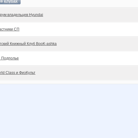
 в
клубах
рум владельцев Hyundai
астники СП
тский Книжный Клуб BooK-ashka
 Подполье
rld Class и ФизКульт