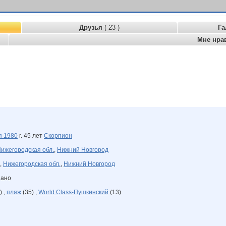
Друзья
( 23 )
Га
Мне нра
ря
1980
г. 45 лет
Скорпион
ижегородская обл.
,
Нижний Новгород
,
Нижегородская обл.
,
Нижний Новгород
зано
) ,
пляж
(35) ,
World Class-Пушкинский
(13)