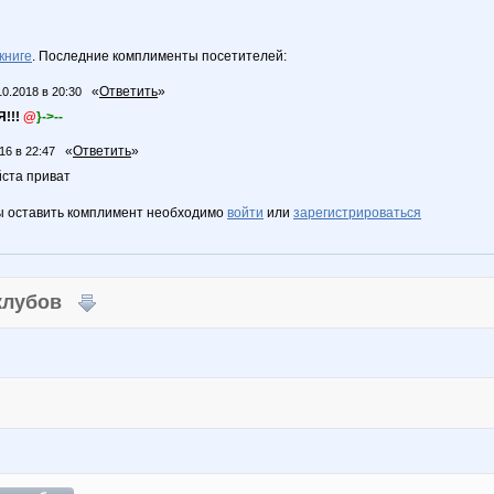
книге
. Последние комплименты посетителей:
«
Ответить
»
10.2018 в 20:30
!!!
@
}->--
«
Ответить
»
16 в 22:47
ста приват
ы оставить комплимент необходимо
войти
или
зарегистрироваться
 клубов