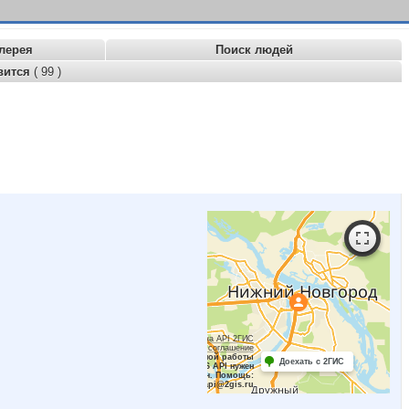
лерея
Поиск людей
вится
( 99 )
Работает на API 2ГИС
Лицензионное соглашение
Для корректной работы
Доехать с 2ГИС
Raster JS API нужен
ключ. Помощь:
api@2gis.ru