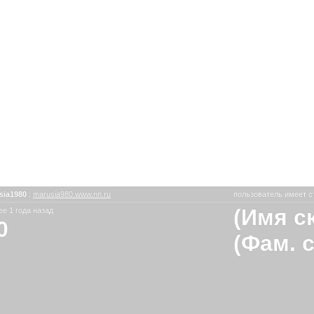
sia1980
:
marusia980.www.nn.ru
пользователь имеет с
(Имя с
е 1 года назад
0
(Фам. 