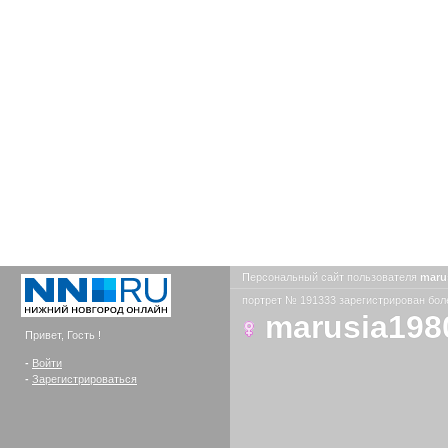
Персональный сайт пользователя
maru
портрет № 191333 зарегистрирован боле
marusia198
Привет, Гость !
-
Войти
-
Зарегистрироваться